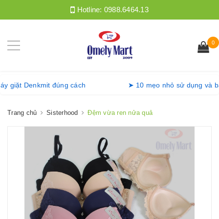
Hotline:
0988.6464.13
0
g máy giặt Denkmit đúng cách
➤ 10 mẹo nhỏ sử dụng v
Trang chủ
Sisterhood
Đệm vừa ren nửa quả