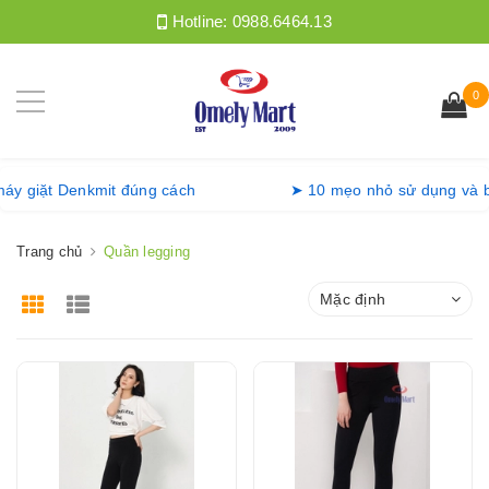
Hotline:
0988.6464.13
0
g máy giặt Denkmit đúng cách
➤ 10 mẹo nhỏ sử dụng v
Trang chủ
Quần legging
Mặc định