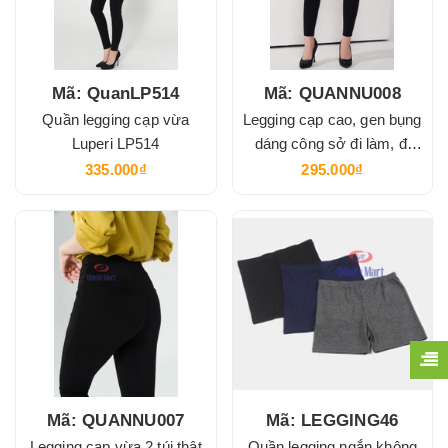
Mã: QuanLP514
Mã: QUANNU008
Quần legging cạp vừa
Legging cạp cao, gen bụng
Luperi LP514
dáng công sở đi làm, đi
chơi, tập gym
335.000₫
295.000₫
Mã: QUANNU007
Mã: LEGGING46
Legging cạp vừa 2 túi thật
Quần legging ngắn không