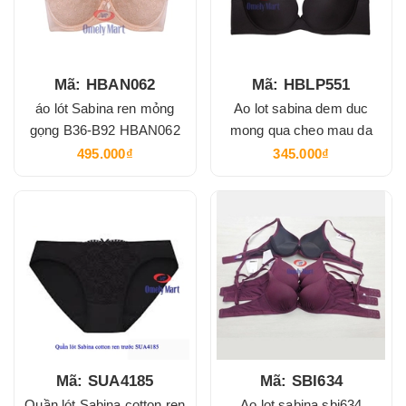
Mã: HBAN062
Mã: HBLP551
áo lót Sabina ren mỏng
Ao lot sabina dem duc
gọng B36-B92 HBAN062
mong qua cheo mau da
495.000₫
345.000₫
Mã: SUA4185
Mã: SBI634
Quần lót Sabina cotton ren
Ao lot sabina sbi634