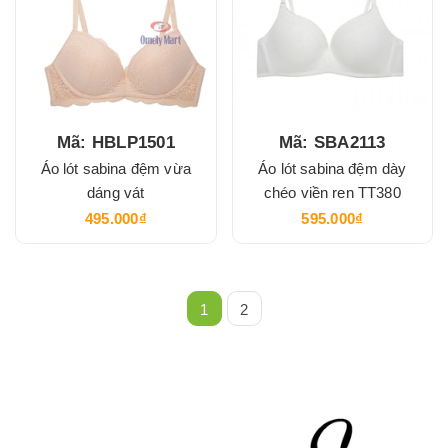
Mã: HBLP1501
Mã: SBA2113
Áo lót sabina đệm vừa
Áo lót sabina đệm dày
dáng vát
chéo viền ren TT380
495.000₫
595.000₫
1
2