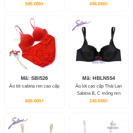
(TT380)
595.000₫
495.000₫
Mã: SBI526
Mã: HBLN554
Áo lót sabina ren cao cấp
Áo lót cao cấp Thái Lan
Sabina B, C mỏng ren
600.000₫
345.000₫