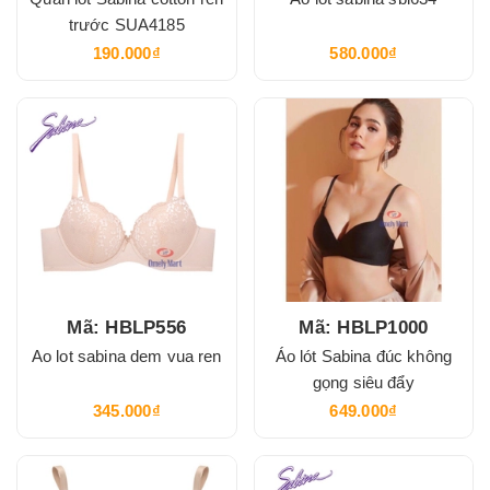
trước SUA4185
190.000₫
580.000₫
Mã: HBLP556
Mã: HBLP1000
Ao lot sabina dem vua ren
Áo lót Sabina đúc không
gọng siêu đẩy
345.000₫
649.000₫