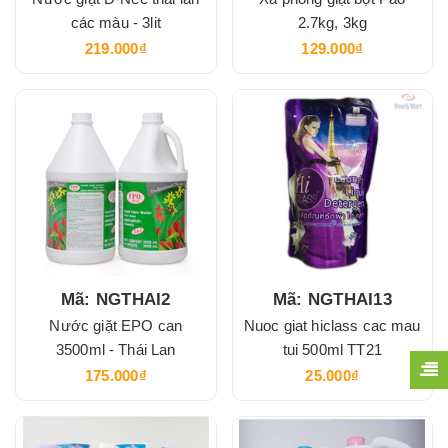
các màu - 3lit
2.7kg, 3kg
219.000₫
129.000₫
Mã: NGTHAI2
Mã: NGTHAI13
Nước giặt EPO can
Nuoc giat hiclass cac mau
3500ml - Thái Lan
tui 500ml TT21
175.000₫
25.000₫