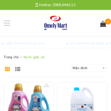
Hotline:
0988.6464.13
0
lồng máy giặt Denkmit đúng cách
➤ 10 mẹo nhỏ sử dụng
Trang chủ
Nước giặt, xả
Mặc định