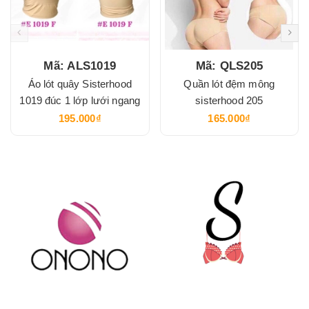
Mã: ALS1019
Mã: QLS205
Áo lót quây Sisterhood
Quần lót đệm mông
1019 đúc 1 lớp lưới ngang
sisterhood 205
195.000₫
165.000₫