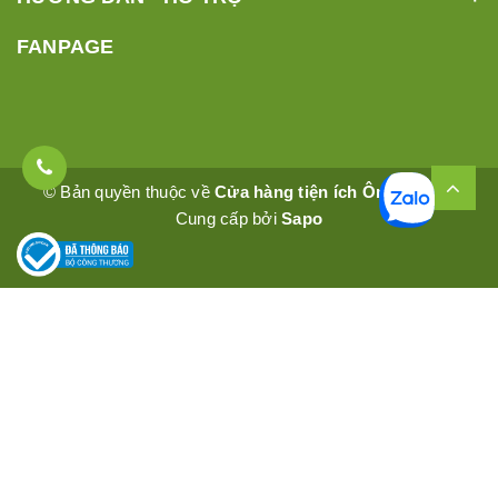
FANPAGE
© Bản quyền thuộc về
Cửa hàng tiện ích Ômêly Mart
Cung cấp bởi
Sapo