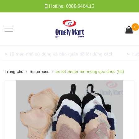
Hotline:
0988.6464.13
0
➤ 10 mẹo nhỏ sử dụng và bảo quản đồ lót đúng cách
➤ 
Trang chủ
Sisterhood
áo lót Sister ren mỏng quả cheo (63)