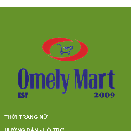
THỜI TRANG NỮ
HƯỚNG DẪN - HỖ TRỢ