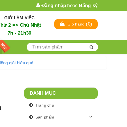
Đăng nhập
hoặc
Đăng ký
GIỜ LÀM VIỆC
(
0
)
Giỏ hàng
Thứ 2 => Chủ Nhật
7h - 21h30
 sinh lồng giặt hiệu quả
DANH MỤC
Trang chủ
n
Sản phẩm