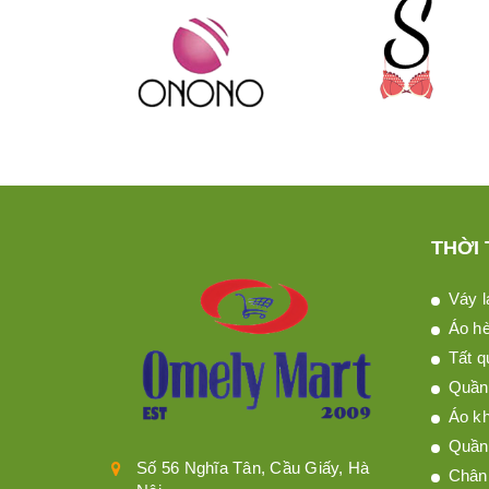
THỜI
Váy l
Áo h
Tất q
Quần 
Áo kh
Quần
Số 56 Nghĩa Tân, Cầu Giấy, Hà
Chân