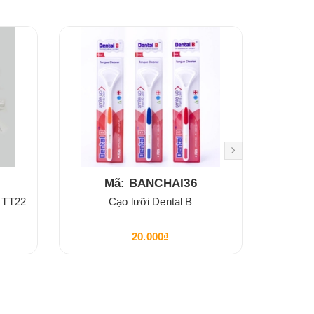
Mã: BANCHAI36
h TT22
Cạo lưỡi Dental B
Bàn
20.000₫