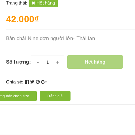
Trạng thái:
Hết hàng
42.000₫
Bàn chải Nine đơn người lớn- Thái lan
-
+
Số lượng:
Hết hàng
Chia sẻ:
ng dẫn chọn size
Đánh giá