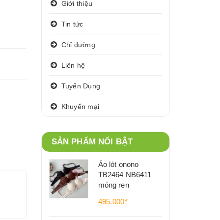
Giới thiệu
Tin tức
Chỉ đường
Liên hệ
Tuyển Dụng
Khuyến mại
SẢN PHẨM NỔI BẬT
Áo lót onono
TB2464 NB6411
mỏng ren
495.000₫