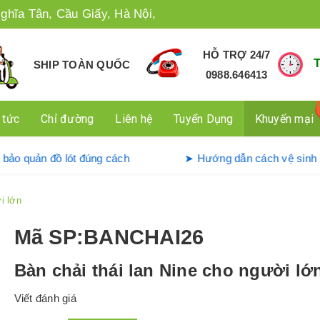
ghĩa Tân, Cầu Giấy, Hà Nội,
HỖ TRỢ 24/7
SHIP TOÀN QUỐC
0988.646413
 tức
Chỉ đường
Liên hệ
Tuyển Dụng
Khuyến mại
ụng và bảo quản đồ lót đúng cách
➤ Hướng dẫn cách vệ
i lớn
Mã SP
:BANCHAI26
Bàn chải thái lan Nine cho người lớ
Viết đánh giá