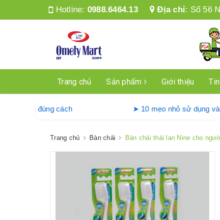
Hotline:
0988.6464.13
Địa chỉ
:
Số 56 N
Trang chủ
Sản phẩm
Giới thiệu
Tin
g máy giặt Denkmit đúng cách
➤ 10 mẹo nhỏ sử d
Trang chủ
Bàn chải
Bàn chải thái lan Nine cho ngườ