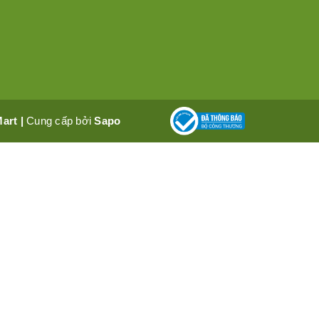
Mart
|
Cung cấp bởi
Sapo