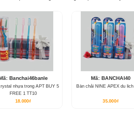
Mã: Banchai46banle
Mã: BANCHAI40
crystal nhựa trong APT BUY 5
Bàn chải NINE APEX du lic
FREE 1 TT10
18.000₫
35.000₫