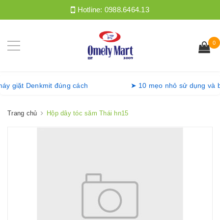
Hotline:
0988.6464.13
0
g máy giặt Denkmit đúng cách
➤ 10 mẹo nhỏ sử dụng và
Trang chủ
Hộp dây tóc săm Thái hn15