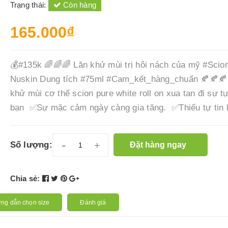
Trạng thái:
Còn hàng
165.000₫
💰#135k 🌈🌈🌈 Lăn khử mùi trị hôi nách của mỹ #Scio
Nuskin Dung tích #75ml #Cam_kết_hàng_chuẩn 🍂🍂🍂
khử mùi cơ thể scion pure white roll on xua tan đi sự tự
bạn ✅Sự mặc cảm ngày càng gia tăng. ✅Thiếu tự tin k
-
+
Số lượng:
Đặt hàng ngay
Chia sẻ:
ng dẫn chọn size
Đánh giá