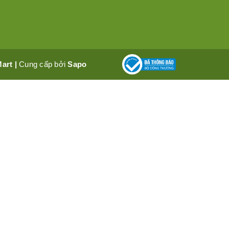
Mart
|
Cung cấp bởi
Sapo