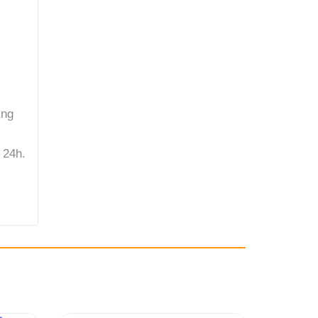
ắng
 24h.