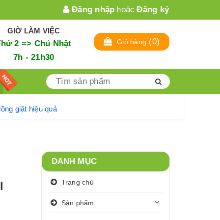
Đăng nhập
hoặc
Đăng ký
GIỜ LÀM VIỆC
(
0
)
Giỏ hàng
Thứ 2 => Chủ Nhật
7h - 21h30
 vệ sinh lồng giặt hiệu quả
DANH MỤC
Trang chủ
l
Sản phẩm