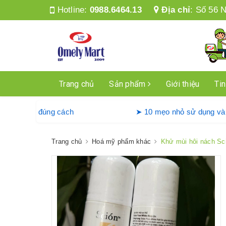
Hotline:
0988.6464.13
Địa chỉ
:
Số 56 N
Trang chủ
Sản phẩm
Giới thiệu
Tin
ồng máy giặt Denkmit đúng cách
➤ 10 mẹo nhỏ s
Trang chủ
Hoá mỹ phẩm khác
Khử mùi hôi nách Sc