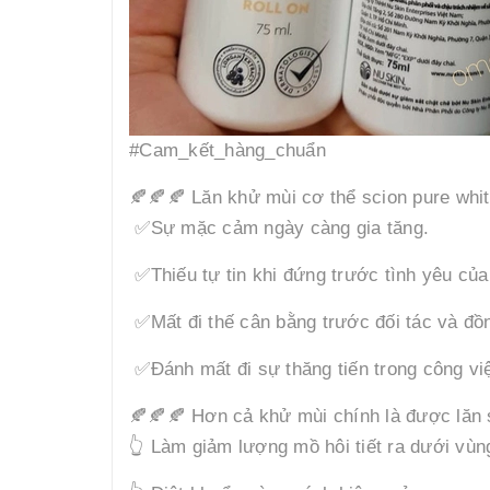
#Cam_kết_hàng_chuẩn
🍂🍂🍂 Lăn khử mùi cơ thể scion pure white
✅Sự mặc cảm ngày càng gia tăng.
✅Thiếu tự tin khi đứng trước tình yêu của
✅Mất đi thế cân bằng trước đối tác và đồ
✅Đánh mất đi sự thăng tiến trong công vi
🍂🍂🍂 Hơn cả khử mùi chính là được lăn
👆 Làm giảm lượng mồ hôi tiết ra dưới vùn