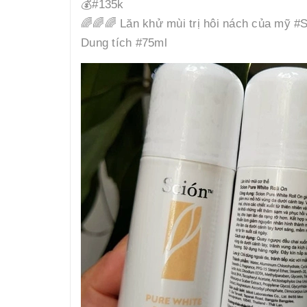
💰#135k
🌈🌈🌈 Lăn khử mùi trị hôi nách của mỹ #
Dung tích #75ml