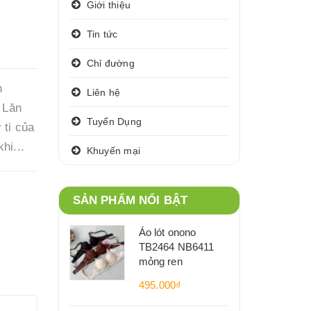
Giới thiệu
Tin tức
Chỉ đường
n
Liên hệ
 Lăn
Tuyển Dụng
 ti của
hi...
Khuyến mại
SẢN PHẨM NỔI BẬT
Áo lót onono
TB2464 NB6411
mỏng ren
495.000₫