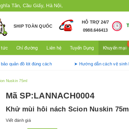
ghĩa Tân, Cầu Giấy, Hà Nội,
HỖ TRỢ 24/7
SHIP TOÀN QUỐC
0988.646413
 tức
Chỉ đường
Liên hệ
Tuyển Dụng
Khuyến mại
ử dụng và bảo quản đồ lót đúng cách
➤ Hướng dẫn cách
ion Nuskin 75ml
Mã SP
:LANNACH0004
Khử mùi hôi nách Scion Nuskin 75m
Viết đánh giá