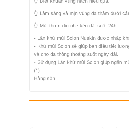
👆 Diệt khuẩn vùng nách hiệu quả.
👆 Làm sáng và mịn vùng da thâm dưới cán
👆 Mùi thơm dịu nhẹ kéo dài suốt 24h
- Lăn khử mùi Scion Nuskin được nhập kh
- Khử mùi Scion sẽ giúp bạn điều tiết lượ
và cho da thông thoáng suốt ngày dài.
- Sử dụng Lăn khử mùi Scion giúp ngăn mùi
(*)
Hàng sẵn