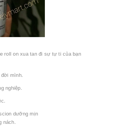
 roll on xua tan đi sự tự ti của bạn
 đời mình.
ng nghiệp.
ệc.
 scion dưỡng mịn
g nách.