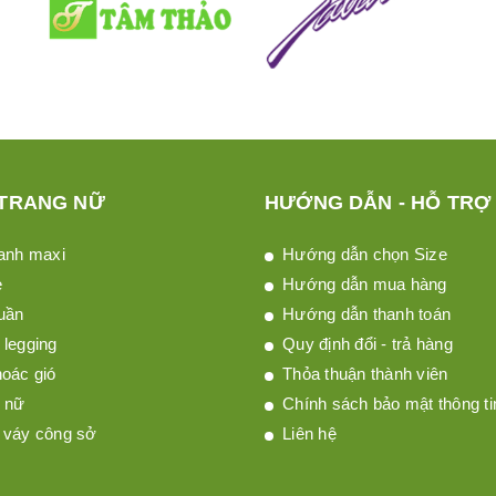
 TRANG NỮ
HƯỚNG DẪN - HỖ TRỢ
anh maxi
Hướng dẫn chọn Size
è
Hướng dẫn mua hàng
uần
Hướng dẫn thanh toán
legging
Quy định đổi - trả hàng
oác gió
Thỏa thuận thành viên
 nữ
Chính sách bảo mật thông ti
 váy công sở
Liên hệ