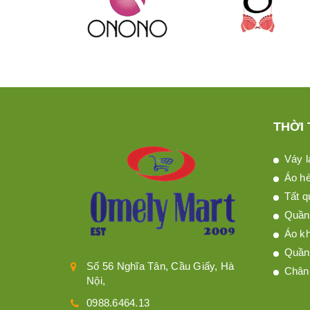
THỜI
Váy l
Áo h
Tất q
Quần 
Áo kh
Quần
Số 56 Nghĩa Tân, Cầu Giấy, Hà
Chân
Nội,
0988.6464.13