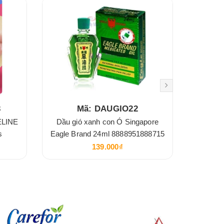
3
Mã: DAUGIO22
ELINE
Dầu gió xanh con Ó Singapore
Giấy 
s
Eagle Brand 24ml 8888951888715
139.000₫