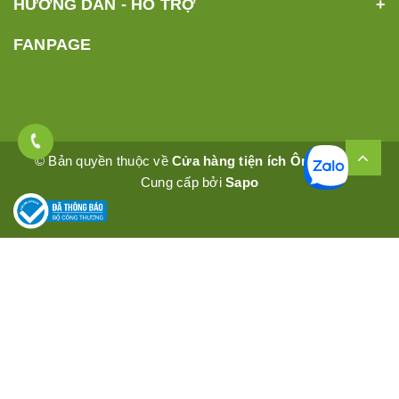
HƯỚNG DẪN - HỖ TRỢ
FANPAGE
© Bản quyền thuộc về
Cửa hàng tiện ích Ômêly Mart
Cung cấp bởi
Sapo