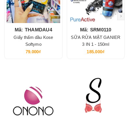
Mã: THAMDAU4
Mã: SRM0110
Giấy thấm dầu Kose
SỮA RỬA MẶT GANIER
Softymo
3 IN 1 - 150ml
79.000₫
185.000₫