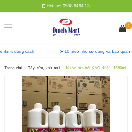
Hotline:
0988.6464.13
0
iặt Denkmit đúng cách
➤ 10 mẹo nhỏ sử dụng và bảo qu
Trang chủ
Tẩy, rửa, khử mùi
Nước rửa bát KAO Nhật - 1380ml