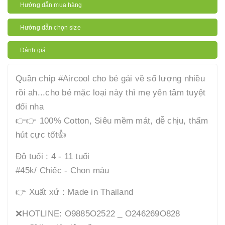
Hướng dẫn mua hàng
Hướng dẫn chọn size
Đánh giá
Quần chíp #Aircool cho bé gái về số lượng nhiều
rồi ah...cho bé mặc loại này thì mẹ yên tâm tuyệt
đối nha
👉👉 100% Cotton, Siêu mềm mát, dễ chịu, thấm
hút cực tốt👍
Độ tuổi : 4 - 11 tuổi
#45k/ Chiếc - Chọn màu
👉 Xuất xứ : Made in Thailand
❌HOTLINE: O9885O2522 _ O246269O828