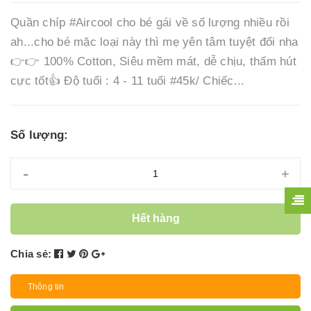
Quần chíp #Aircool cho bé gái về số lượng nhiều rồi
ah...cho bé mặc loại này thì mẹ yên tâm tuyệt đối nha
👉👉 100% Cotton, Siêu mềm mát, dễ chịu, thấm hút
cực tốt👍 Độ tuổi : 4 - 11 tuổi #45k/ Chiếc...
Số lượng:
-
+
Hết hàng
Chia sẻ:
Thông tin