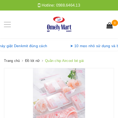
Hotline:
0988.6464.13
0
ồng máy giặt Denkmit đúng cách
➤ 10 mẹo nhỏ sử dụng 
Trang chủ
Đồ lót nữ
Quần chip Aircool bé gái