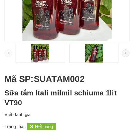
Mã SP
:SUATAM002
Sữa tắm Itali milmil schiuma 1lit
VT90
Viết đánh giá
Trạng thái:
Hết hàng