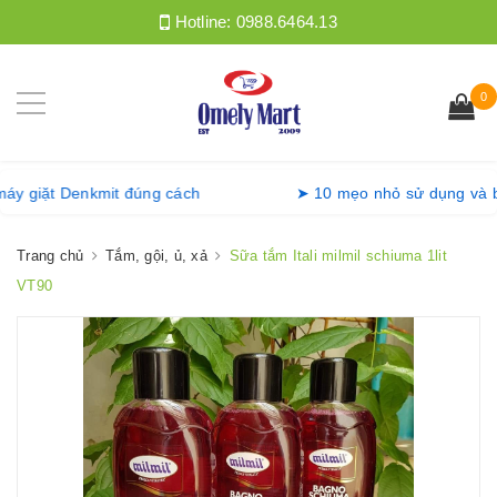
Hotline:
0988.6464.13
0
ồng máy giặt Denkmit đúng cách
➤ 10 mẹo nhỏ sử dụng
Trang chủ
Tắm, gội, ủ, xả
Sữa tắm Itali milmil schiuma 1lit
VT90