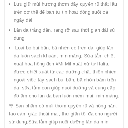
Lưu giữ mùi hương thơm đầy quyến rũ thật lâu
trên cơ thể để bạn tự tin hoạt động suốt cả
ngày dài
Làn da trắng dần, rạng rỡ sau thời gian dài sử
dụng
Loại bỏ bụi bẩn, bã nhờn có trên da, giúp làn
da luôn sạch khuẩn, mịn màng. Sữa tắm chiết
xuất hoa hồng đen #MilMil xuất xứ từ Italia,
được chiết xuất từ các dưỡng chất thiên nhiên,
ngoài việc tẩy sạch bụi bẩn, bã nhờn bám trên
da, sữa tắm còn giúp nuôi dưỡng và cung cấp
độ ẩm cho làn da bạn luôn mềm mại, mịn màng.
🌹 Sản phẩm có mùi thơm quyến rũ và nồng nàn,
tạo cảm giác thoải mái, thư giãn tối đa cho người
sử dụng.Sữa tắm giúp nuôi dưỡng làn da mịn