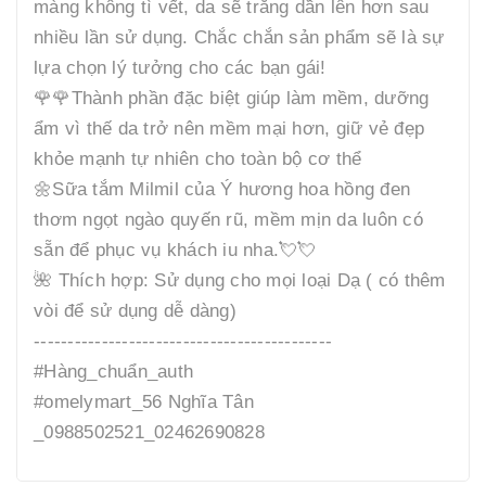
màng không tì vết, da sẽ trắng dần lên hơn sau
nhiều lần sử dụng. Chắc chắn sản phẩm sẽ là sự
lựa chọn lý tưởng cho các bạn gái!
🌹🌹Thành phần đặc biệt giúp làm mềm, dưỡng
ẩm vì thế da trở nên mềm mại hơn, giữ vẻ đẹp
khỏe mạnh tự nhiên cho toàn bộ cơ thể
🌼Sữa tắm Milmil của Ý hương hoa hồng đen
thơm ngọt ngào quyến rũ, mềm mịn da luôn có
sẵn để phục vụ khách iu nha.💘💘
🌺 Thích hợp: Sử dụng cho mọi loại Dạ ( có thêm
vòi để sử dụng dễ dàng)
--------------------------------------------
#Hàng_chuẩn_auth
#omelymart_56 Nghĩa Tân
_0988502521_02462690828