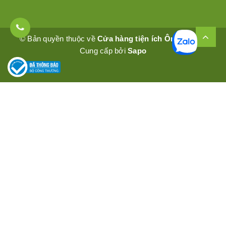
© Bản quyền thuộc về
Cửa hàng tiện ích Ômêly Mart
Cung cấp bởi
Sapo