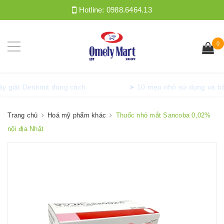
Hotline:
0988.6464.13
0
ồng máy giặt Denkmit đúng cách
➤ 10 mẹo nhỏ sử dụng
Trang chủ
Hoá mỹ phẩm khác
Thuốc nhỏ mắt Sancoba 0,02%
nội địa Nhật