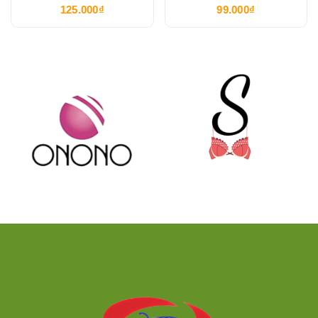
Lan
125.000₫
99.000₫