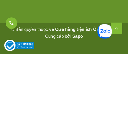
© Bản quyền thuộc về
Cửa hàng tiện ích Ômêly Mart
Cung cấp bởi
Sapo