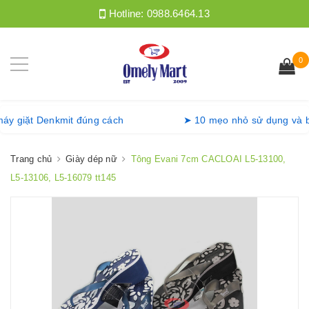
Hotline:
0988.6464.13
0
g máy giặt Denkmit đúng cách
➤ 10 mẹo nhỏ sử dụng v
Trang chủ
Giày dép nữ
Tông Evani 7cm CACLOAI L5-13100,
L5-13106, L5-16079 tt145