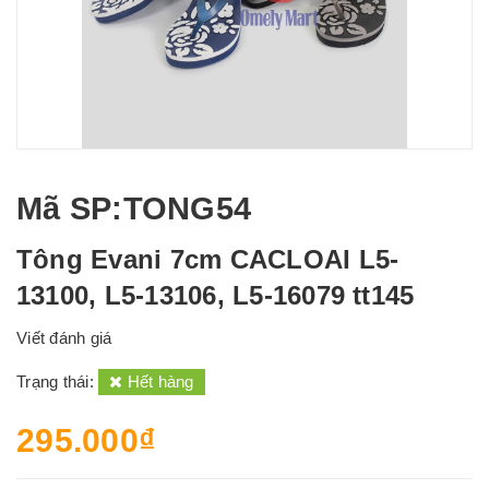
Mã SP
:TONG54
Tông Evani 7cm CACLOAI L5-
13100, L5-13106, L5-16079 tt145
Viết đánh giá
Trạng thái:
Hết hàng
295.000₫