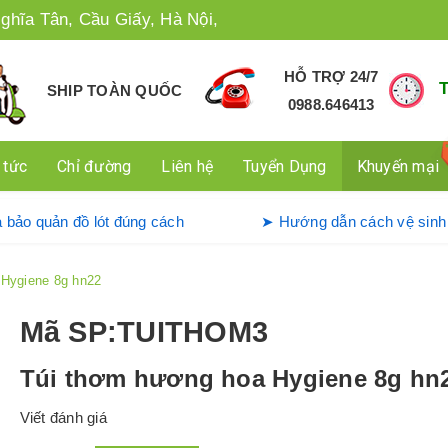
ghĩa Tân, Cầu Giấy, Hà Nội,
HỖ TRỢ 24/7
SHIP TOÀN QUỐC
0988.646413
 tức
Chỉ đường
Liên hệ
Tuyển Dụng
Khuyến mại
ụng và bảo quản đồ lót đúng cách
➤ Hướng dẫn cách vệ
Hygiene 8g hn22
Mã SP
:TUITHOM3
Túi thơm hương hoa Hygiene 8g hn
Viết đánh giá