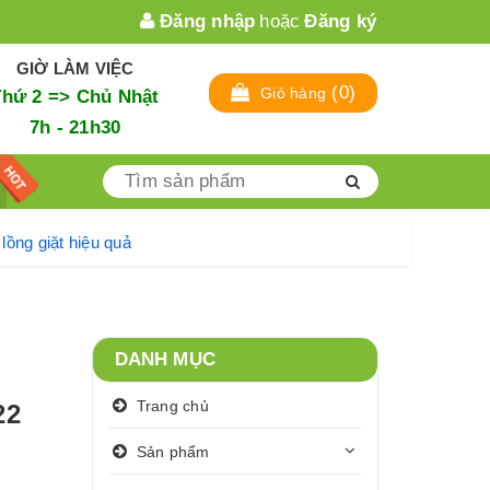
Đăng nhập
hoặc
Đăng ký
GIỜ LÀM VIỆC
(
0
)
Giỏ hàng
Thứ 2 => Chủ Nhật
7h - 21h30
 sinh lồng giặt hiệu quả
DANH MỤC
Trang chủ
22
Sản phẩm