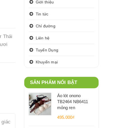
Giới thiệu
Tin tức
Chỉ đường
r Thái
Liên hệ
tươi
Tuyển Dụng
Khuyến mại
SẢN PHẨM NỔI BẬT
Áo lót onono
TB2464 NB6411
mỏng ren
495.000₫
 giác