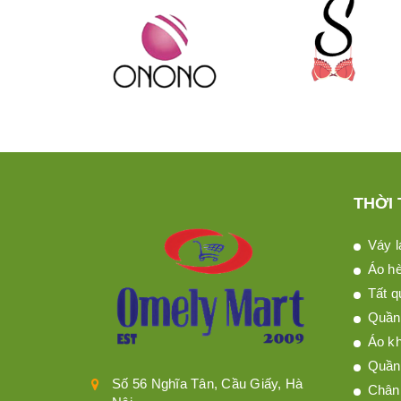
THỜI
Váy l
Áo h
Tất q
Quần 
Áo kh
Quần
Số 56 Nghĩa Tân, Cầu Giấy, Hà
Chân