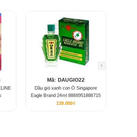
3
Mã: DAUGIO22
ELINE
Dầu gió xanh con Ó Singapore
Giấy 
s
Eagle Brand 24ml 8888951888715
139.000₫