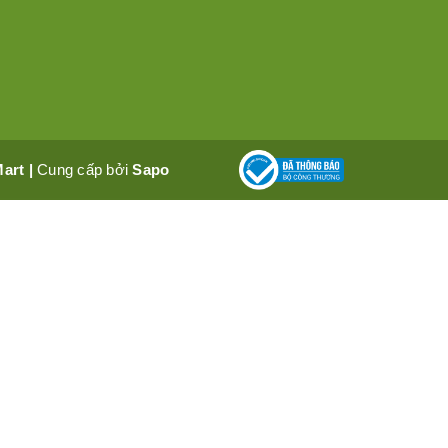
Mart
|
Cung cấp bởi
Sapo