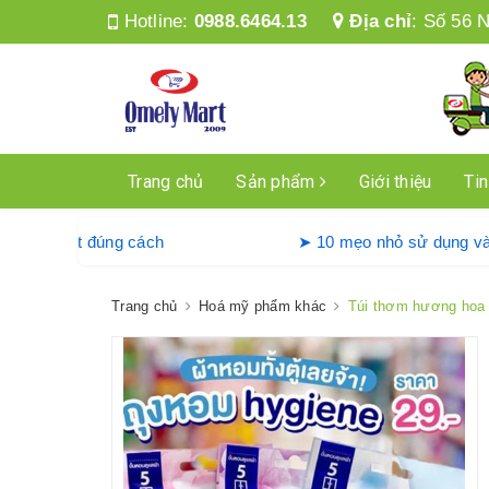
Hotline:
0988.6464.13
Địa chỉ
:
Số 56 N
Trang chủ
Sản phẩm
Giới thiệu
Tin
g máy giặt Denkmit đúng cách
➤ 10 mẹo nhỏ sử d
Trang chủ
Hoá mỹ phẩm khác
Túi thơm hương hoa 