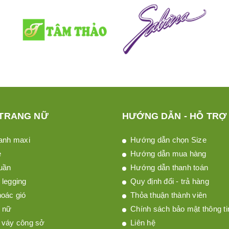
 TRANG NỮ
HƯỚNG DẪN - HỖ TRỢ
anh maxi
Hướng dẫn chọn Size
è
Hướng dẫn mua hàng
uần
Hướng dẫn thanh toán
legging
Quy định đổi - trả hàng
oác gió
Thỏa thuận thành viên
 nữ
Chính sách bảo mật thông ti
 váy công sở
Liên hệ