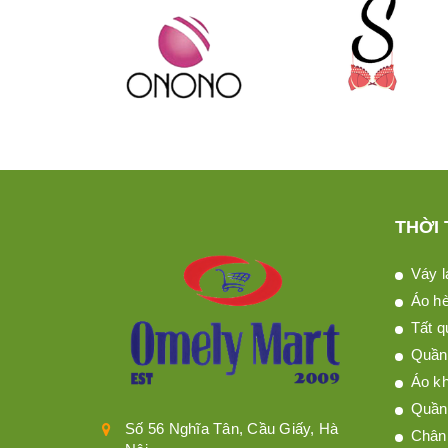
THỜI
Váy l
Áo h
Tất q
Quần 
Áo kh
Quần
Số 56 Nghĩa Tân, Cầu Giấy, Hà
Chân