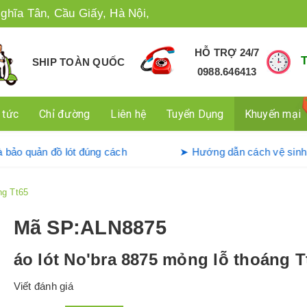
ghĩa Tân, Cầu Giấy, Hà Nội,
HỖ TRỢ 24/7
SHIP TOÀN QUỐC
0988.646413
 tức
Chỉ đường
Liên hệ
Tuyển Dụng
Khuyến mại
dụng và bảo quản đồ lót đúng cách
➤ Hướng dẫn cách v
ng Tt65
Mã SP
:ALN8875
áo lót No'bra 8875 mỏng lỗ thoáng T
Viết đánh giá