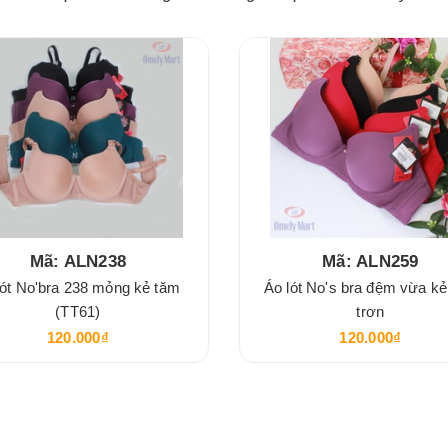
Mã: ALN238
Mã: ALN259
lót No'bra 238 mỏng kẻ tăm
Áo lót No's bra đệm vừa k
(TT61)
trơn
120.000₫
120.000₫