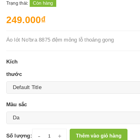
Trạng thái:
Còn hàng
249.000₫
Áo lót No'bra 8875 đệm mỏng lỗ thoáng gọng
Kích
thước
Màu sắc
-
+
Số lượng:
Thêm vào giỏ hàng