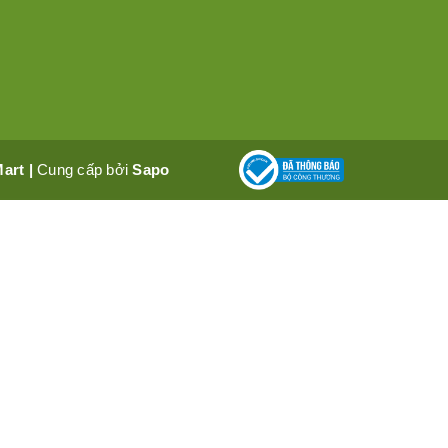
Mart
|
Cung cấp bởi
Sapo