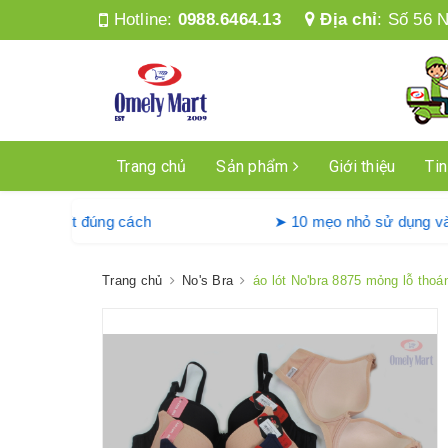
Hotline:
0988.6464.13
Địa chỉ
:
Số 56 N
Trang chủ
Sản phẩm
Giới thiệu
Tin
g máy giặt Denkmit đúng cách
➤ 10 mẹo nhỏ sử 
Trang chủ
No's Bra
áo lót No'bra 8875 mỏng lỗ thoá