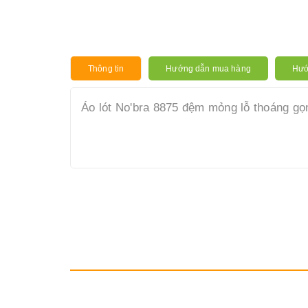
Thông tin
Hướng dẫn mua hàng
Hướ
Áo lót No'bra 8875 đệm mỏng lỗ thoáng gọ