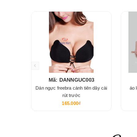
Mã: DANNGUC003
Dán ngực freebra cánh tiên dây cài
áo 
rút trước
165.000₫