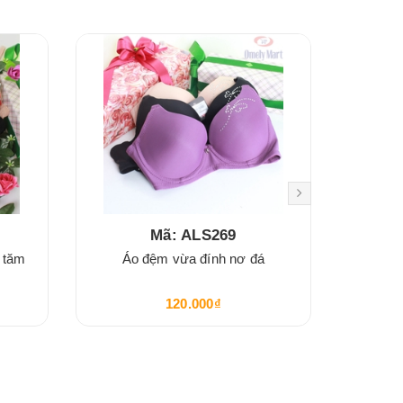
Mã: ALS269
ẻ tăm
Áo đệm vừa đính nơ đá
Á
120.000₫