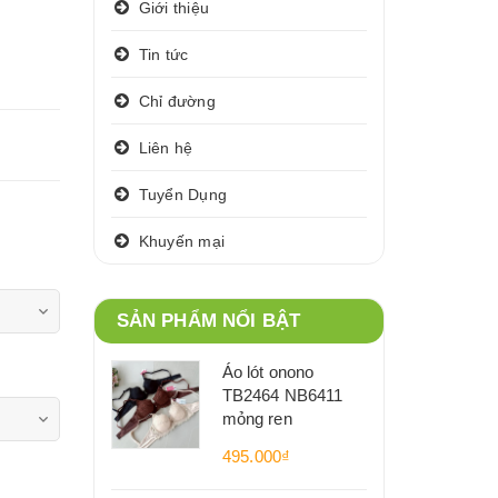
Giới thiệu
Tin tức
Chỉ đường
Liên hệ
Tuyển Dụng
Khuyến mại
SẢN PHẨM NỔI BẬT
Áo lót onono
TB2464 NB6411
mỏng ren
495.000₫