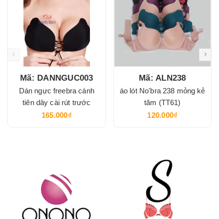
Mã: DANNGUC003
Mã: ALN238
Dán ngực freebra cánh
áo lót No'bra 238 mỏng kẻ
tiên dây cài rút trước
tăm (TT61)
165.000₫
120.000₫