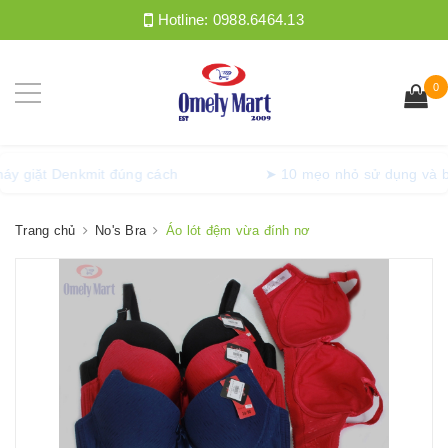
Hotline:
0988.6464.13
0
ng máy giặt Denkmit đúng cách
➤ 10 mẹo nhỏ sử dụng v
Trang chủ
No's Bra
Áo lót đệm vừa đính nơ