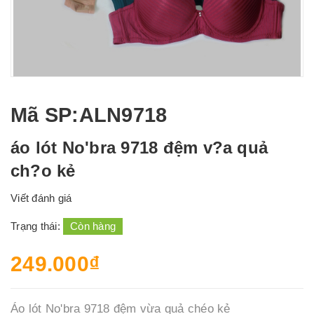
Mã SP
:ALN9718
áo lót No'bra 9718 đệm v?a quả
ch?o kẻ
Viết đánh giá
Trạng thái:
Còn hàng
249.000₫
Áo lót No'bra 9718 đệm vừa quả chéo kẻ