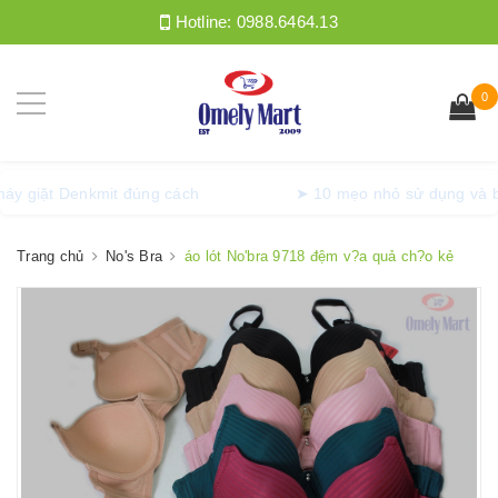
Hotline:
0988.6464.13
0
ng máy giặt Denkmit đúng cách
➤ 10 mẹo nhỏ sử dụng v
Trang chủ
No's Bra
áo lót No'bra 9718 đệm v?a quả ch?o kẻ