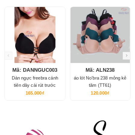
Mã: DANNGUC003
Mã: ALN238
Dán ngực freebra cánh
áo lót No'bra 238 mỏng kẻ
tiên dây cài rút trước
tăm (TT61)
165.000₫
120.000₫