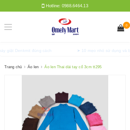
Hotline:
0988.6464.13
0
ng máy giặt Denkmit đúng cách
➤ 10 mẹo nhỏ sử dụng v
Trang chủ
Áo len
Áo len Thai dài tay cổ 3cm tt295