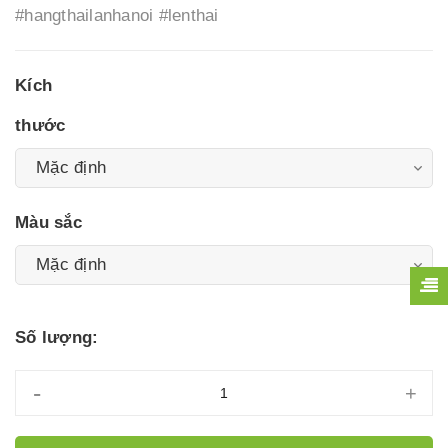
#hangthailanhanoi #lenthai
Kích
thước
Màu sắc
Số lượng:
-
+