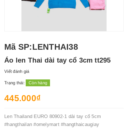
Mã SP
:LENTHAI38
Áo len Thai dài tay cổ 3cm tt295
Viết đánh giá
Trạng thái:
Còn hàng
445.000₫
Len Thailand EURO 80902-1 dài tay cổ 5cm
#hangthailan #omelymart #hangthaicaugiay