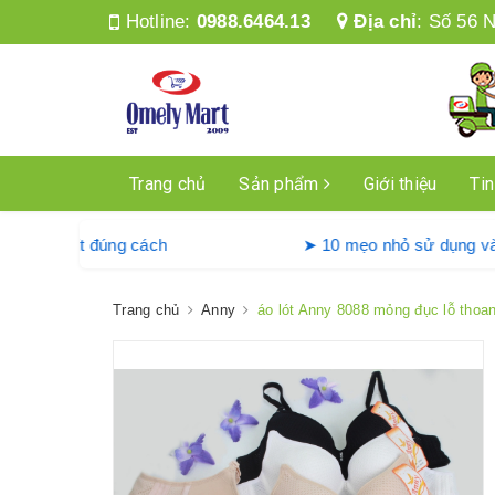
Hotline:
0988.6464.13
Địa chỉ
:
Số 56 N
Trang chủ
Sản phẩm
Giới thiệu
Tin
g máy giặt Denkmit đúng cách
➤ 10 mẹo nhỏ sử 
Trang chủ
Anny
áo lót Anny 8088 mỏng đục lỗ thoa