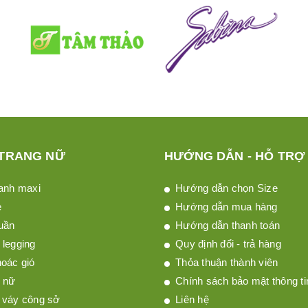
 TRANG NỮ
HƯỚNG DẪN - HỖ TRỢ
anh maxi
Hướng dẫn chọn Size
è
Hướng dẫn mua hàng
uần
Hướng dẫn thanh toán
legging
Quy định đổi - trả hàng
oác gió
Thỏa thuận thành viên
 nữ
Chính sách bảo mật thông ti
 váy công sở
Liên hệ