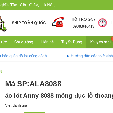
ghĩa Tân, Cầu Giấy, Hà Nội,
HỖ TRỢ 24/7
SHIP TOÀN QUỐC
0988.646413
 tức
Chỉ đường
Liên hệ
Tuyển Dụng
Khuyến mại
dụng và bảo quản đồ lót đúng cách
➤ Hướng dẫn cách v
ng
Mã SP
:ALA8088
áo lót Anny 8088 mỏng đục lỗ thoan
Viết đánh giá