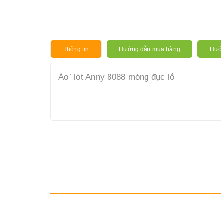
Thông tin
Hướng dẫn mua hàng
Hướ
Áo` lót Anny 8088 mỏng đục lỗ