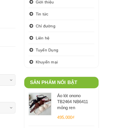
Giới thiệu
Tin tức
Chỉ đường
Liên hệ
Tuyển Dụng
Khuyến mại
SẢN PHẨM NỔI BẬT
Áo lót onono
TB2464 NB6411
mỏng ren
495.000₫