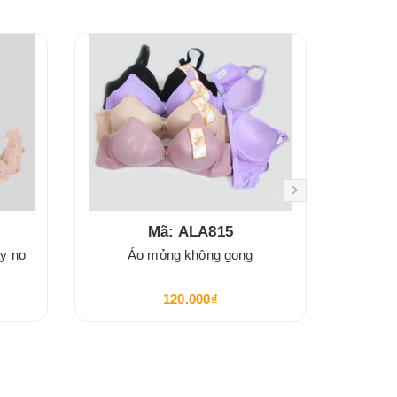
Mã: ALA815
ay no
Áo mỏng không gọng
áo ló
120.000₫