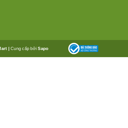
Mart
|
Cung cấp bởi
Sapo