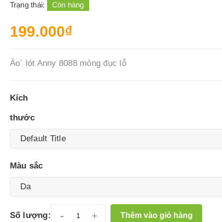
Trạng thái:
Còn hàng
199.000₫
Áo` lót Anny 8088 mỏng đục lỗ
Kích
thước
Màu sắc
-
+
Số lượng:
Thêm vào giỏ hàng