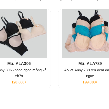
Mã: ALA306
Mã: ALA789
nny 306 không gọng mỏng kẻ
Ao lot Anny 789 ren dem d
ch?o
nguc
120.000₫
199.000₫