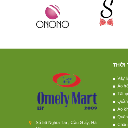
THỜI
Váy l
Áo h
Tất q
Quần 
Áo kh
Quần
Số 56 Nghĩa Tân, Cầu Giấy, Hà
Chân