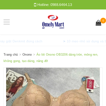
Hotline:
0988.6464.13
0
ng máy giặt Denkmit đúng cách
➤ 10 mẹo nhỏ sử dụng 
Trang chủ
Onono
Áo lót Onono OB3206 dáng tròn, mỏng ren,
không gọng, tạo dáng, nâng đỡ