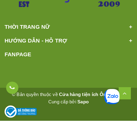
THỜI TRANG NỮ
HƯỚNG DẪN - HỖ TRỢ
FANPAGE
© Bản quyền thuộc về
Cửa hàng tiện ích Ômêly Mart
Cung cấp bởi
Sapo