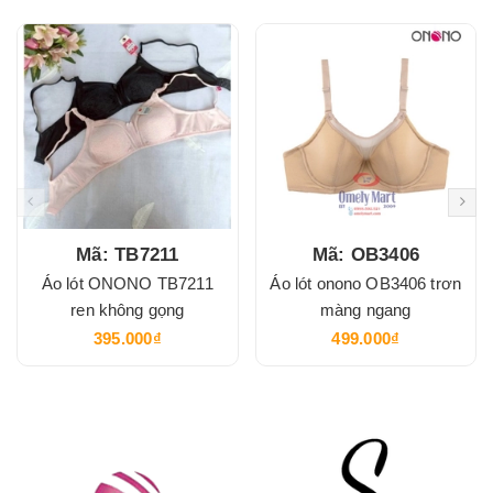
Mã: TB7211
Mã: OB3406
Áo lót ONONO TB7211
Áo lót onono OB3406 trơn
ren không gọng
màng ngang
395.000₫
499.000₫