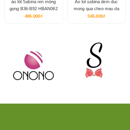
áo lót Sabina ren mỏng
Ao lot sabina dem duc
gọng B36-B92 HBAN062
mong qua cheo mau da
495.000₫
345.000₫