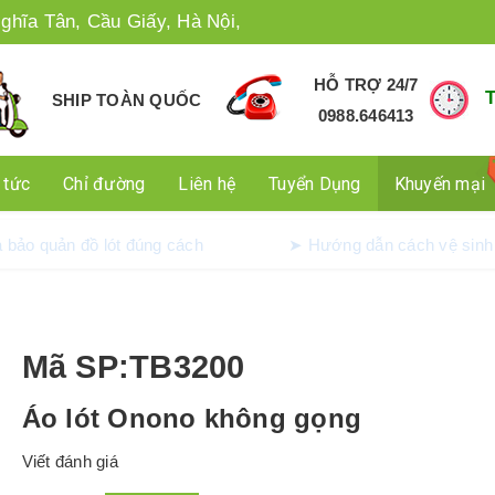
ghĩa Tân, Cầu Giấy, Hà Nội,
HỖ TRỢ 24/7
SHIP TOÀN QUỐC
0988.646413
 tức
Chỉ đường
Liên hệ
Tuyển Dụng
Khuyến mại
dụng và bảo quản đồ lót đúng cách
➤ Hướng dẫn cách v
Mã SP
:TB3200
Áo lót Onono không gọng
Viết đánh giá