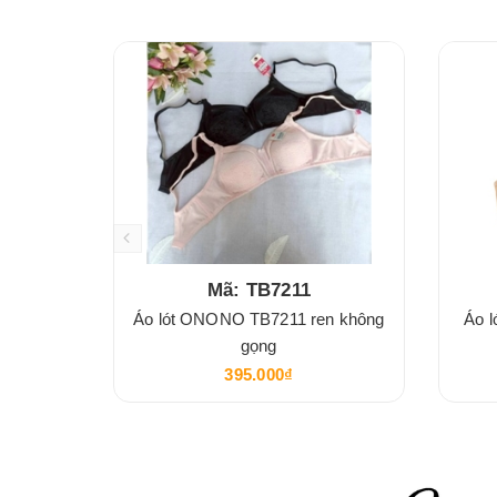
Mã: TB7211
Áo lót ONONO TB7211 ren không
Áo l
gọng
395.000₫