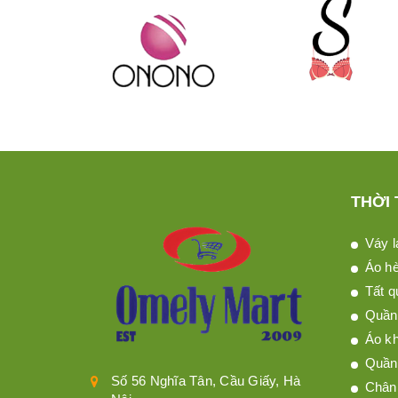
THỜI
Váy l
Áo h
Tất q
Quần 
Áo kh
Quần
Số 56 Nghĩa Tân, Cầu Giấy, Hà
Chân