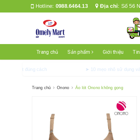
Hotline:
0988.6464.13
Địa chỉ
:
Số 56 N
Trang chủ
Sản phẩm
Giới thiệu
Tin
g máy giặt Denkmit đúng cách
➤ 10 mẹo nhỏ sử 
Trang chủ
Onono
Áo lót Onono không gọng