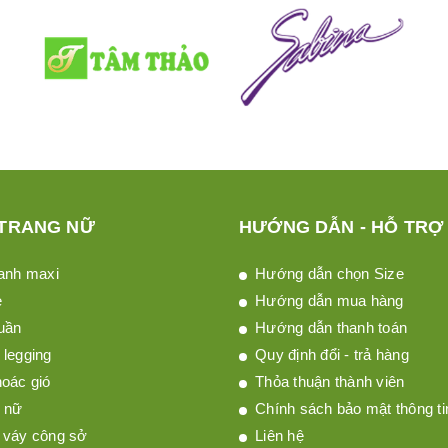
 TRANG NỮ
HƯỚNG DẪN - HỖ TRỢ
anh maxi
Hướng dẫn chọn Size
è
Hướng dẫn mua hàng
uần
Hướng dẫn thanh toán
legging
Quy định đổi - trả hàng
oác gió
Thỏa thuận thành viên
 nữ
Chính sách bảo mật thông ti
 váy công sở
Liên hệ