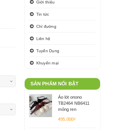
Giới thiệu
Tin tức
Chỉ đường
Liên hệ
Tuyển Dụng
Khuyến mại
SẢN PHẨM NỔI BẬT
Áo lót onono
TB2464 NB6411
mỏng ren
495.000₫