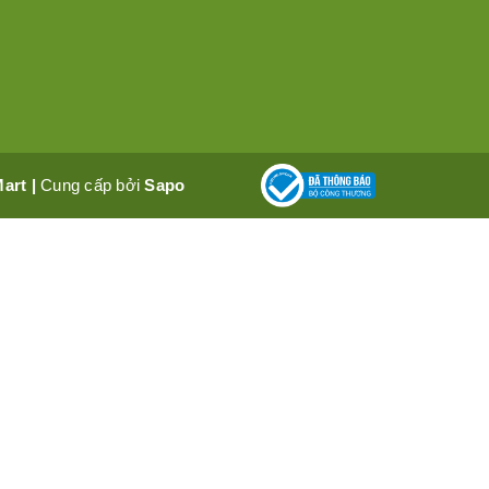
Mart
|
Cung cấp bởi
Sapo