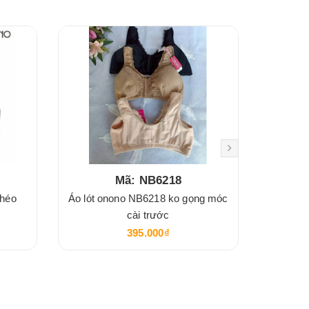
Mã: NB6218
chéo
Áo lót onono NB6218 ko gọng móc
Áo lót O
cài trước
395.000₫