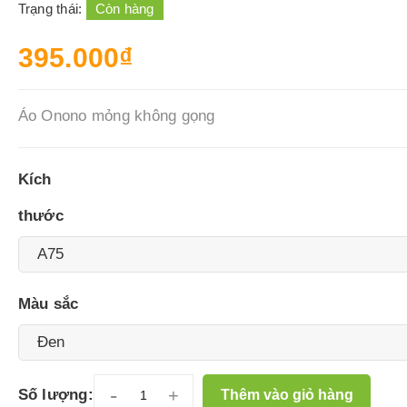
Trạng thái:
Còn hàng
395.000₫
Áo Onono mỏng không gọng
Kích
thước
Màu sắc
-
+
Số lượng:
Thêm vào giỏ hàng