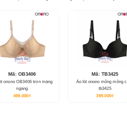
Mã: OB3406
Mã: TB3425
ót onono OB3406 trơn màng
Áo lót onono mỏng mỏng 
ngang
tb3425
499.000₫
399.000₫