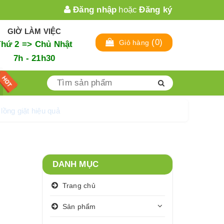
Đăng nhập
hoặc
Đăng ký
GIỜ LÀM VIỆC
(
0
)
Giỏ hàng
Thứ 2 => Chủ Nhật
7h - 21h30
ệ sinh lồng giặt hiệu quả
DANH MỤC
Trang chủ
Sản phẩm