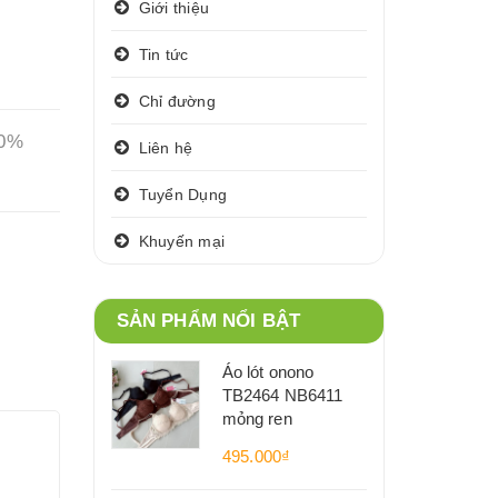
Giới thiệu
Tin tức
Chỉ đường
90%
Liên hệ
Tuyển Dụng
Khuyến mại
SẢN PHẨM NỔI BẬT
Áo lót onono
TB2464 NB6411
mỏng ren
495.000₫