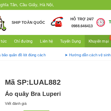
ghĩa Tân, Cầu Giấy, Hà Nội,
HỖ TRỢ 24/7
SHIP TOÀN QUỐC
0988.646413
 tức
Chỉ đường
Liên hệ
Tuyển Dụng
Khuyến mại
dụng và bảo quản đồ lót đúng cách
➤ Hướng dẫn cách v
Mã SP
:LUAL882
Áo quây Bra Luperi
Viết đánh giá