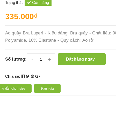
Trạng thái:
Còn hàng
335.000₫
Áo quây Bra Luperi - Kiểu dáng: Bra quây - Chất liệu: 
Polyamide, 10% Elastane - Quy cách: Áo rời
-
+
Số lượng:
Đặt hàng ngay
Chia sẻ:
ng dẫn chọn size
Đánh giá