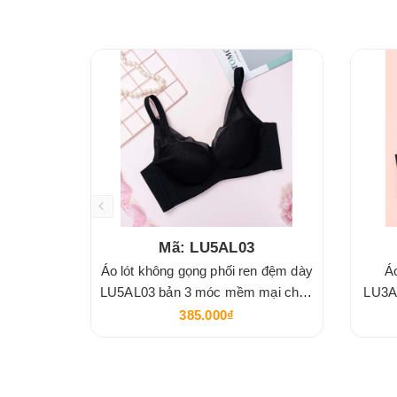
Mã: LU5AL03
Áo lót không gọng phối ren đệm dày
Á
LU5AL03 bản 3 móc mềm mại chắc
LU3AL
chắn
385.000₫