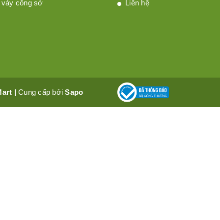
 váy công sở
Liên hệ
Mart
|
Cung cấp bởi
Sapo