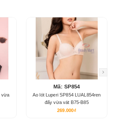
Mã: SP854
m vừa
Ao lót Luperi SP854 LUAL854ren
Áo lót 
đẩy vừa vát B75-B85
269.000₫