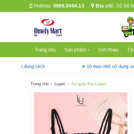
Hotline:
0988.6464.13
Địa chỉ
:
Số 56 N
Trang chủ
Sản phẩm
Giới thiệu
Tin
ng máy giặt Denkmit đúng cách
➤ 10 mẹo nhỏ sử 
Trang chủ
Luperi
Áo quây Bra Luperi