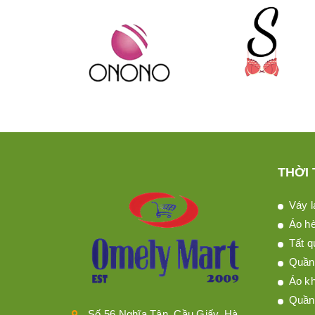
THỜI
Váy l
Áo h
Tất q
Quần 
Áo kh
Quần
Số 56 Nghĩa Tân, Cầu Giấy, Hà