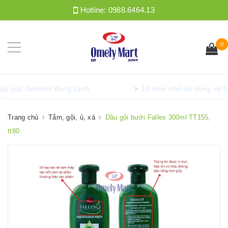
Hotline:
0988.6464.13
0
ồng máy giặt Denkmit đúng cách
➤ 10 mẹo nhỏ sử dụng
Trang chủ
Tắm, gội, ủ, xả
Dầu gội bưởi Falles 300ml TT155,
tt80