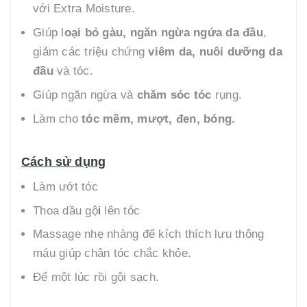
với Extra Moisture.
Giúp l
oại bỏ gàu, ngăn ngừa ngứa da đầu
,
giảm các triệu chứng
viêm da, nuôi dưỡng da
đầu
và tóc.
Giúp ngăn ngừa và
chăm sóc tóc
rụng.
Làm cho
tóc mềm, mượt, đen, bóng.
Cách sử dụng
Làm ướt tóc
Thoa dầu gộ
i
lên tóc
Massage nhẹ nhàng để kích thích lưu thông
máu giúp chân tóc chắc khỏe.
Để một lúc rồi gội sạch.