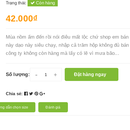
Trạng thái:
Còn hàng
42.000₫
Mùa nồm ẩm đến rồi nói điêu mất lộc chứ shop em bán 
này dạo này siêu chạy, nhập cả trăm hộp không đủ bán
công ty không còn hàng mà lấy có lẽ vì mưa bão...
-
+
Số lượng:
Đặt hàng ngay
Chia sẻ:
ng dẫn chọn size
Đánh giá