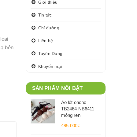
Giới thiệu
Tin tức
Chỉ đường
loại
Liên hệ
 ạ bên
Tuyển Dụng
Khuyến mại
SẢN PHẨM NỔI BẬT
Áo lót onono
TB2464 NB6411
mỏng ren
495.000₫