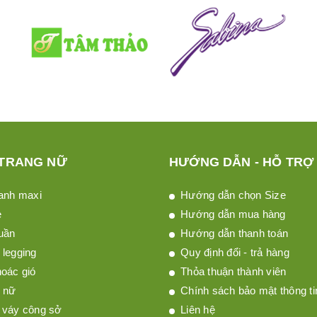
 TRANG NỮ
HƯỚNG DẪN - HỖ TRỢ
anh maxi
Hướng dẫn chọn Size
è
Hướng dẫn mua hàng
uần
Hướng dẫn thanh toán
legging
Quy định đổi - trả hàng
oác gió
Thỏa thuận thành viên
 nữ
Chính sách bảo mật thông ti
 váy công sở
Liên hệ