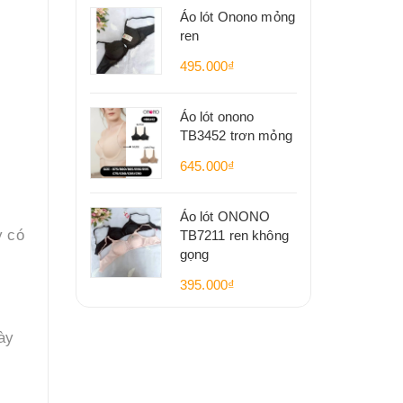
Áo lót Onono mỏng
ren
495.000₫
Áo lót onono
TB3452 trơn mỏng
645.000₫
Áo lót ONONO
y có
TB7211 ren không
gọng
395.000₫
ày