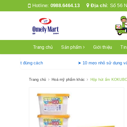
Hotline:
0988.6464.13
Địa chỉ
:
Số 56 N
Trang chủ
Sản phẩm
Giới thiệu
Tin
ng máy giặt Denkmit đúng cách
➤ 10 mẹo nhỏ sử
Trang chủ
Hoá mỹ phẩm khác
Hộp hút ẩm KOKUBO 