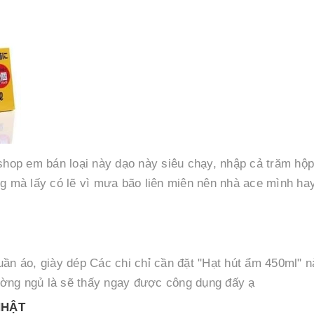
shop em bán loại này dạo này siêu chạy, nhập cả trăm hộp
g mà lấy có lẽ vì mưa bão liên miên nên nhà ace mình ha
uần áo, giày dép Các chi chỉ cần đặt "Hạt hút ẩm 450ml" n
giường ngủ là sẽ thấy ngay được công dụng đấy ạ
NHẬT