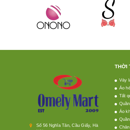
THỜI
Váy l
Áo h
Tất q
Quần 
Áo kh
Quần
Số 56 Nghĩa Tân, Cầu Giấy, Hà
Chân