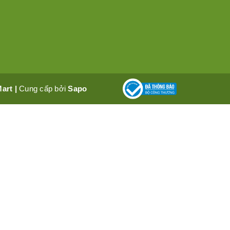
Mart
|
Cung cấp bởi
Sapo