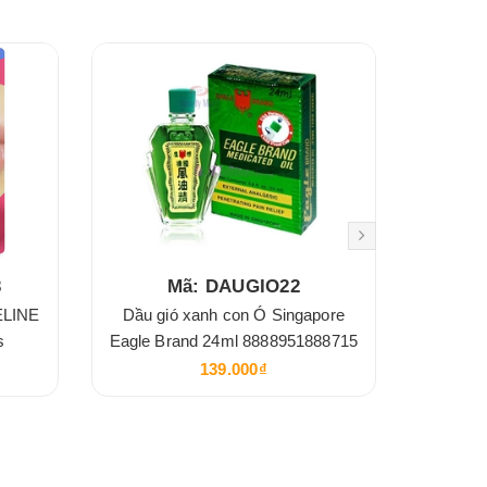
3
Mã: DAUGIO22
ELINE
Dầu gió xanh con Ó Singapore
Giấy 
s
Eagle Brand 24ml 8888951888715
139.000₫