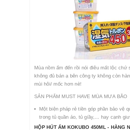
Mùa nồm ẩm đến rồi nói điêu mất lộc chứ 
không đủ bán ạ bên công ty không còn hàn
mùi hôi/ mốc hơn nè!
SẢN PHẨM MUST HAVE MÙA MƯA BÃO
Một biện pháp rẻ tiền góp phần bảo vệ q
trong tủ quần áo, tủ giầy,... hay cạnh 
HỘP HÚT ẨM KOKUBO 450ML - HÀNG 