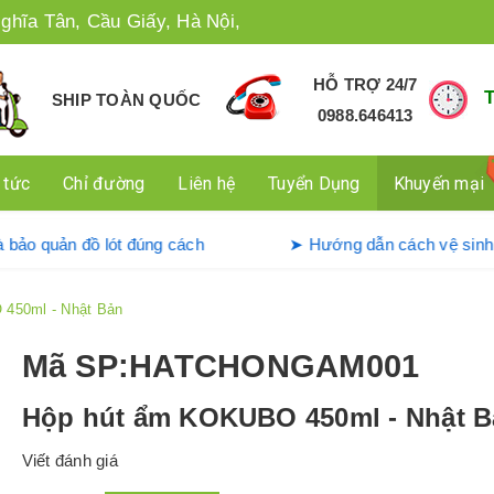
ghĩa Tân, Cầu Giấy, Hà Nội,
HỖ TRỢ 24/7
SHIP TOÀN QUỐC
0988.646413
 tức
Chỉ đường
Liên hệ
Tuyển Dụng
Khuyến mại
 dụng và bảo quản đồ lót đúng cách
➤ Hướng dẫn cách 
450ml - Nhật Bản
Mã SP
:HATCHONGAM001
Hộp hút ẩm KOKUBO 450ml - Nhật 
Viết đánh giá