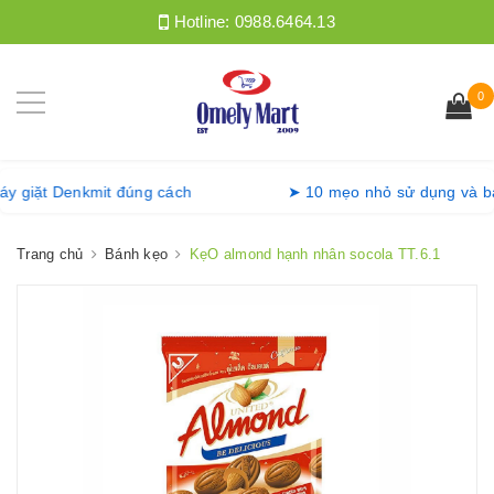
Hotline:
0988.6464.13
0
g máy giặt Denkmit đúng cách
➤ 10 mẹo nhỏ sử dụng v
Trang chủ
Bánh kẹo
KẹO almond hạnh nhân socola TT.6.1