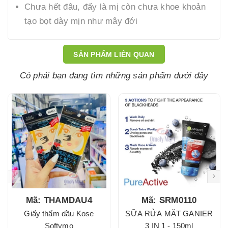
Chưa hết đâu, đấy là mị còn chưa khoe khoản
tạo bọt dày mịn như mây đới
SẢN PHẨM LIÊN QUAN
Có phải bạn đang tìm những sản phẩm dưới đây
Mã: THAMDAU4
Mã: SRM0110
Giấy thấm dầu Kose
SỮA RỬA MẶT GANIER
Softymo
3 IN 1 - 150ml