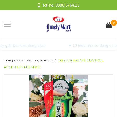
Hotline:
0988.6464.13
0
lồng máy giặt Denkmit đúng cách
➤ 10 mẹo nhỏ sử dụng
Trang chủ
Tẩy, rửa, khử mùi
Sữa rửa mặt OIL CONTROL
ACNE THEFACESHOP