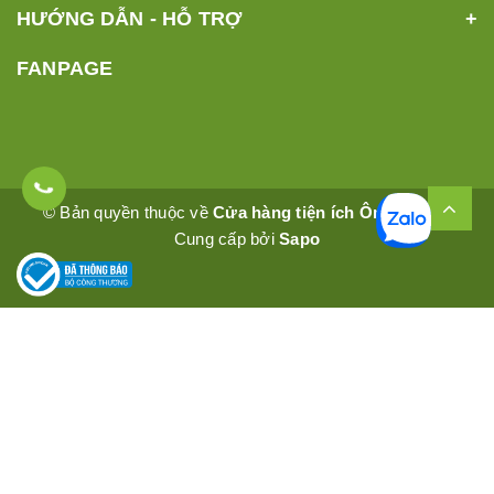
HƯỚNG DẪN - HỖ TRỢ
FANPAGE
© Bản quyền thuộc về
Cửa hàng tiện ích Ômêly Mart
Cung cấp bởi
Sapo