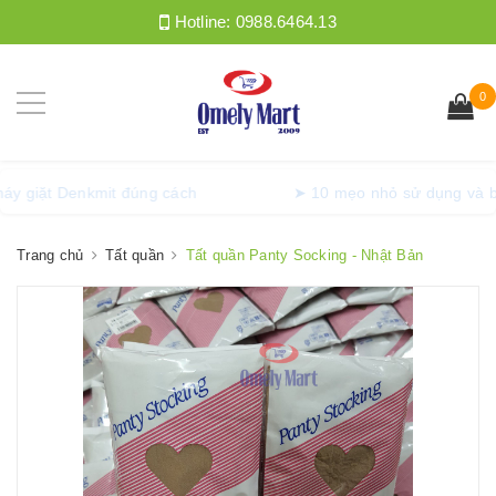
Hotline:
0988.6464.13
0
ồng máy giặt Denkmit đúng cách
➤ 10 mẹo nhỏ sử dụng
Trang chủ
Tất quần
Tất quần Panty Socking - Nhật Bản