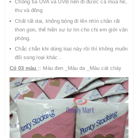
Chống tia UVA và UVB nên đi được cả mùa hè,
thu và đông
Chất tất dai, không bóng đi lên nhìn chân rất
thon gon, thể hiện sự tự tin cho chị em giới văn
phòng.
Chắc chắn khi dùng loại này rồi thì không muốn
đổi sang loại khác .
Có 03 màu
:
: Màu đen _Màu da _Màu cát cháy