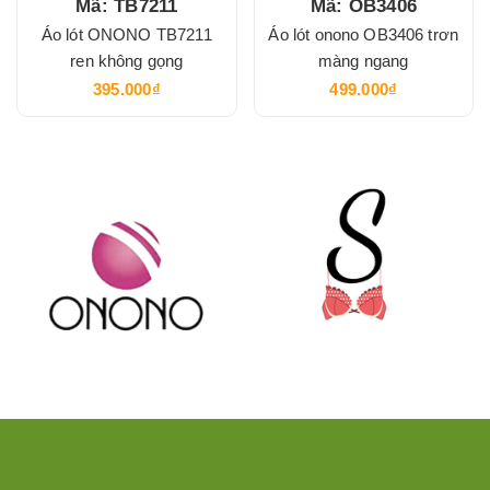
Mã: TB7211
Mã: OB3406
Áo lót ONONO TB7211
Áo lót onono OB3406 trơn
ren không gọng
màng ngang
395.000₫
499.000₫