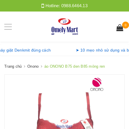
Hotline:
0988.6464.13
0
ng máy giặt Denkmit đúng cách
➤ 10 mẹo nhỏ sử dụng v
Trang chủ
Onono
áo ONONO B75 den B85 mỏng ren