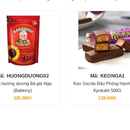
ã: HUONGDUONG02
Mã: KEONGA1
t hướng dương Bà già Nga
Kẹo Socola Đậu Phộng Hạn
(Babkiny)
Kpokaht 500G
105.000₫
139.000₫