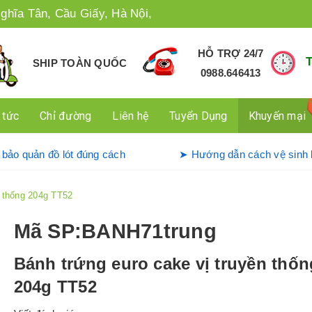
ghĩa Tân, Cầu Giấy, Hà Nội,
HỖ TRỢ 24/7
SHIP TOÀN QUỐC
0988.646413
 tức
Chỉ đường
Liên hệ
Tuyển Dụng
Khuyến mại
ụng và bảo quản đồ lót đúng cách
➤ Hướng dẫn cách vệ
n thống 204g TT52
Mã SP
:BANH71trung
Bánh trứng euro cake vị truyền thốn
204g TT52