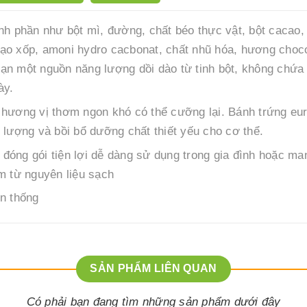
h phần như bột mì, đường, chất béo thực vật, bột cacao,
t tạo xốp, amoni hydro cacbonat, chất nhũ hóa, hương choc
ạn một nguồn năng lượng dồi dào từ tinh bột, không chứa
ày.
 hương vị thơm ngon khó có thể cưỡng lại. Bánh trứng eu
 lượng và bồi bổ dưỡng chất thiết yếu cho cơ thể.
óng gói tiện lợi dễ dàng sử dụng trong gia đình hoặc ma
m từ nguyên liệu sạch
ền thống
SẢN PHẨM LIÊN QUAN
Có phải bạn đang tìm những sản phẩm dưới đây