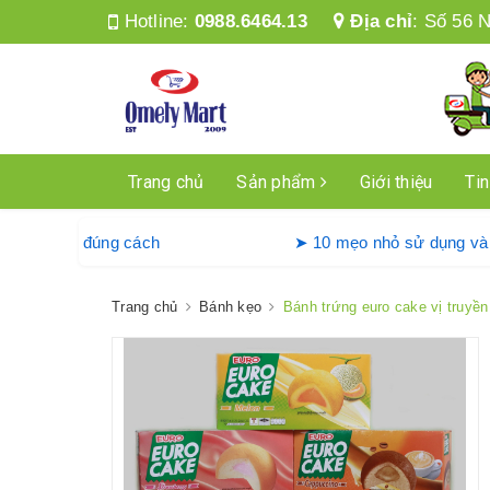
Hotline:
0988.6464.13
Địa chỉ
:
Số 56 N
Trang chủ
Sản phẩm
Giới thiệu
Tin
 máy giặt Denkmit đúng cách
➤ 10 mẹo nhỏ sử d
Trang chủ
Bánh kẹo
Bánh trứng euro cake vị truyề