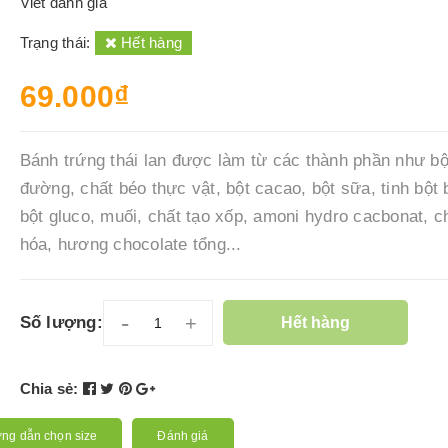
Viết đánh giá
Trạng thái:
Hết hàng
69.000₫
Bánh trứng thái lan được làm từ các thành phần như bộ
đường, chất béo thực vật, bột cacao, bột sữa, tinh bột 
bột gluco, muối, chất tạo xốp, amoni hydro cacbonat, c
hóa, hương chocolate tổng...
-
+
Số lượng:
Hết hàng
Chia sẻ:
ng dẫn chọn size
Đánh giá