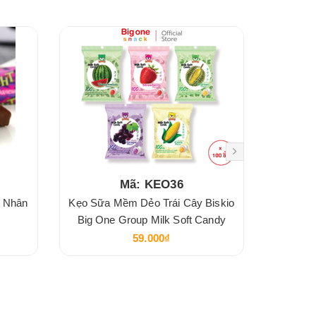
Mã: KEO36
h Nhân
Kẹo Sữa Mềm Dẻo Trái Cây Biskio
Kẹo h
Big One Group Milk Soft Candy
59.000₫