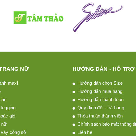
 TRANG NỮ
HƯỚNG DẪN - HỖ TRỢ
anh maxi
Hướng dẫn chọn Size
è
Hướng dẫn mua hàng
uần
Hướng dẫn thanh toán
legging
Quy định đổi - trả hàng
oác gió
Thỏa thuận thành viên
 nữ
Chính sách bảo mật thông ti
 váy công sở
Liên hệ