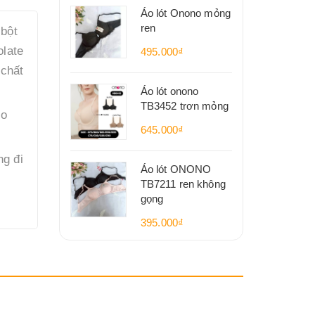
Áo lót Onono mỏng
ren
 bột
olate
495.000₫
 chất
Áo lót onono
TB3452 trơn mỏng
ro
645.000₫
ng đi
Áo lót ONONO
TB7211 ren không
gọng
395.000₫