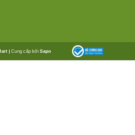
Mart
|
Cung cấp bởi
Sapo