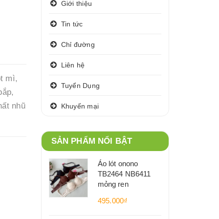
Giới thiệu
Tin tức
Chỉ đường
Liên hệ
t mì,
Tuyển Dụng
bắp,
hất nhũ
Khuyến mại
SẢN PHẨM NỔI BẬT
Áo lót onono
TB2464 NB6411
mỏng ren
495.000₫