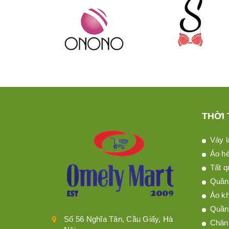
THỜI
Váy l
Áo h
Tất q
Quần 
Áo kh
Quần
Số 56 Nghĩa Tân, Cầu Giấy, Hà
Chân