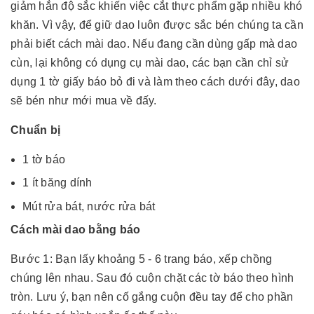
giảm hẳn độ sắc khiến việc cắt thực phẩm gặp nhiều khó
khăn. Vì vậy, để giữ dao luôn được sắc bén chúng ta cần
phải biết cách mài dao. Nếu đang cần dùng gấp mà dao
cùn, lại không có
dụng cụ mài dao
, các bạn cần chỉ sử
dụng 1 tờ giấy báo bỏ đi và làm theo cách dưới đây, dao
sẽ bén như mới mua về đấy.
Chuẩn bị
1 tờ báo
1 ít băng dính
Mút rửa bát, nước rửa bát
Cách mài dao bằng báo
Bước 1: Bạn lấy khoảng 5 - 6 trang báo, xếp chồng
chúng lên nhau. Sau đó cuộn chặt các tờ báo theo hình
tròn. Lưu ý, bạn nên cố gắng cuộn đều tay để cho phần