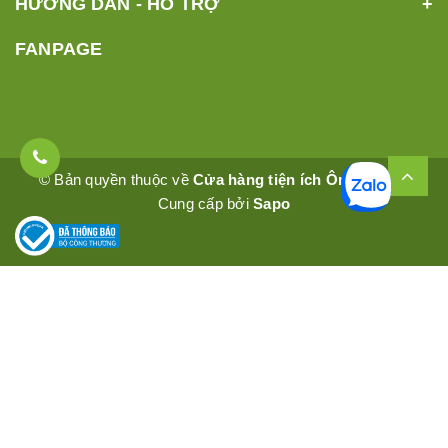
HƯỚNG DẪN - HỖ TRỢ
FANPAGE
© Bản quyền thuộc về
Cửa hàng tiện ích Ômêly Mart
Cung cấp bởi
Sapo